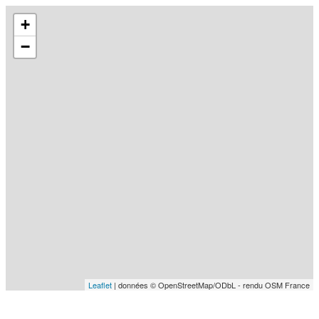
+
−
Leaflet
| données © OpenStreetMap/ODbL - rendu OSM France