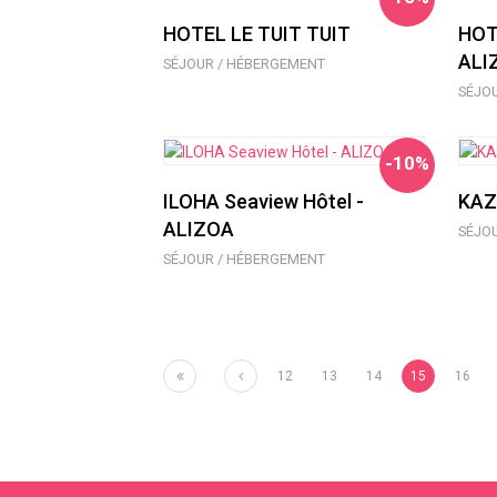
HOTEL LE TUIT TUIT
HOT
ALI
SÉJOUR / HÉBERGEMENT
SÉJO
-10%
ILOHA Seaview Hôtel -
KAZ
ALIZOA
SÉJO
SÉJOUR / HÉBERGEMENT
Premier
Précédent
12
13
14
15
16