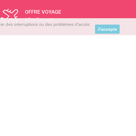
OFFRE VOYAGE
à Prix Discount
trer des interruptions ou des problèmes d'accès
J'accepte
RGEZ L'APP
TORE
RGEZ L'APP
GLE PLAY