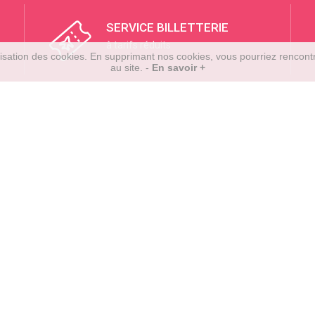
SERVICE BILLETTERIE
à tarifs réduits
tilisation des cookies. En supprimant nos cookies, vous pourriez rencon
au site. -
En savoir +
Liens utiles
Suivez-nous
SA
 - La Mare -
CGV
Marie Cedex
Mentions Légales
 413
Charte utilisation
TÉLÉCHA
SUR L'APP S
Contact
Les newsletters
TÉLÉCHA
SUR LE GOO
2026 © Cartatout.re. Tous droits réservés