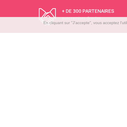
+ DE 300 PARTENAIRES
avec remises directes
En cliquant sur "J'accepte", vous acceptez l'u
BOURBON RE
Cour de l'Usine
CS91005
97833 Sainte 
Tél : 0262 300