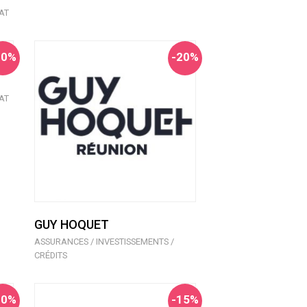
AT
10%
-20%
AT
GUY HOQUET
ASSURANCES / INVESTISSEMENTS /
CRÉDITS
10%
-15%