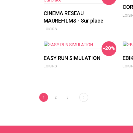
COR
CINEMA RESEAU
LOISI
MAUREFILMS - Sur place
LOISIRS
-20%
EASY RUN SIMULATION
EBI
LOISIRS
LOISI
Suivant
1
2
3