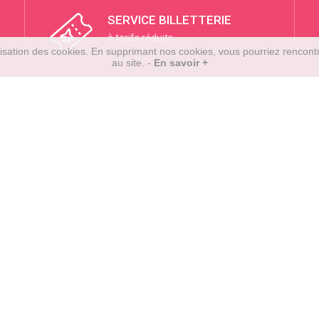
SERVICE BILLETTERIE
à tarifs réduits
tilisation des cookies. En supprimant nos cookies, vous pourriez rencon
au site. -
En savoir +
Liens utiles
Suivez-nous
SA
 - La Mare -
CGV
Marie Cedex
Mentions Légales
 413
Charte utilisation
TÉLÉCHA
SUR L'APP S
Contact
Les newsletters
TÉLÉCHA
SUR LE GOO
2026 © Cartatout.re. Tous droits réservés