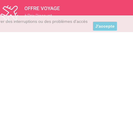
OFFRE VOYAGE
à Prix Discount
trer des interruptions ou des problèmes d'accès
J'accepte
RGEZ L'APP
TORE
RGEZ L'APP
GLE PLAY