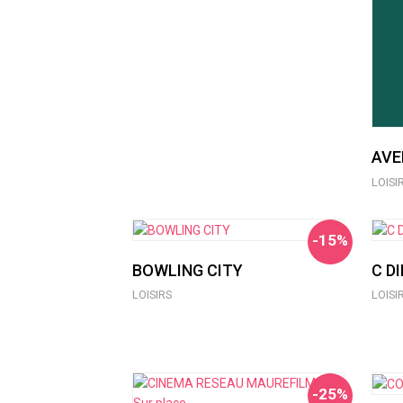
AVE
LOISI
-15%
BOWLING CITY
C D
LOISIRS
LOISI
-25%