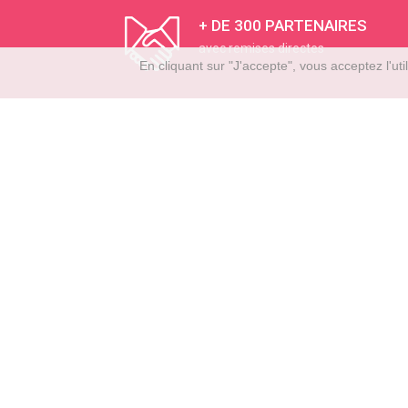
+ DE 300 PARTENAIRES
avec remises directes
En cliquant sur "J'accepte", vous acceptez l'u
BOURBON RE
Cour de l'Usine
CS91005
97833 Sainte 
Tél : 0262 300