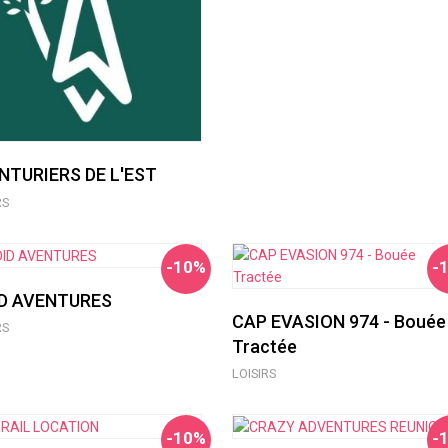
NTURIERS DE L'EST
RS
-10%
-
ID AVENTURES
CAP EVASION 974 - Bouée
RS
Tractée
LOISIRS
-10%
-