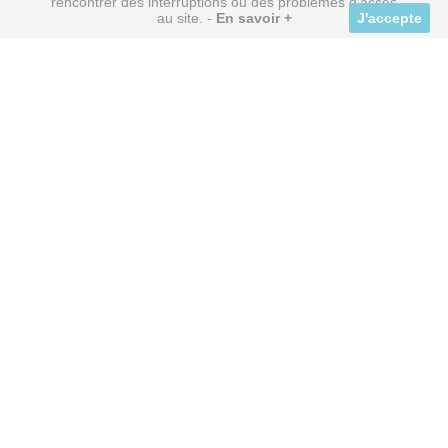
rencontrer des interruptions ou des problèmes d'accès
au site. -
En savoir +
J'accepte
+ DE 300 PARTENAIRES
avec remises directes
SERVICE BILLETTERIE
à tarifs réduits
OFFRE VOYAGE
à Prix Discount